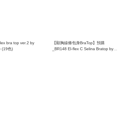
lex bra top ver.2 by
【顯胸線條包身BraTop】預購
e (19色)
_BR148 El-flex C Selina Bratop by
Grandeline