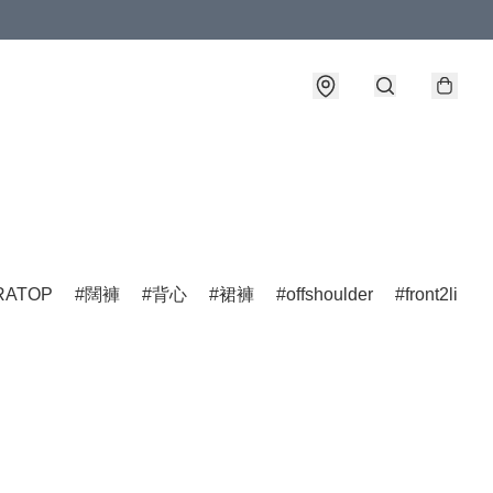
詳情
ATOP
闊褲
背心
裙褲
offshoulder
front2line