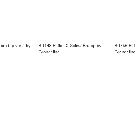
ra top ver.2 by
BR148 El-flex C Selina Bratop by
BR756 El-f
Grandeline
Grandelin