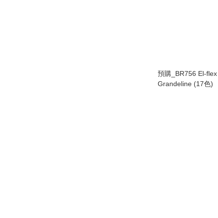
預購_BR756 El-flex b
Grandeline (17色)