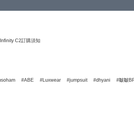
HKD 120.00；買4件或以上減HKD 200.00；買5件或以上減HKD 250.00
Infinity C2
訂購須知
msoham
ABE
Luxwear
jumpsuit
dhyani
皺皺BR