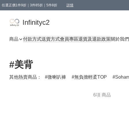
任選正價1件9折｜3件85折｜5件8折
詳情
精選商品，任選買1件或以上減HKD 20.00；買2件或以上減HKD 60.00；買3件或以上減
Infinityc2 wears 滿$800免運費
Bucks & Leather 滿$1000免運費
Infinityc2
商品
付款方式
送貨方式
會員專區
退貨及退款政策
關於我們
#美背
其他熱賣商品：
微喇叭褲
無負擔輕柔TOP
Soha
6項 商品