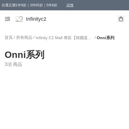
任選正價1件9折｜3件85折｜5件8折
詳情
精選商品，任選買1件或以上減HKD 20.00；買2件或以上減HKD 60.00；買3件或以上減
Infinityc2 wears 滿$800免運費
Bucks & Leather 滿$1000免運費
Infinityc2
首頁
/
所有商品
/
/
Infinity C2 Mall 專區【韓國直送】
Onni系列
Onni系列
3項 商品