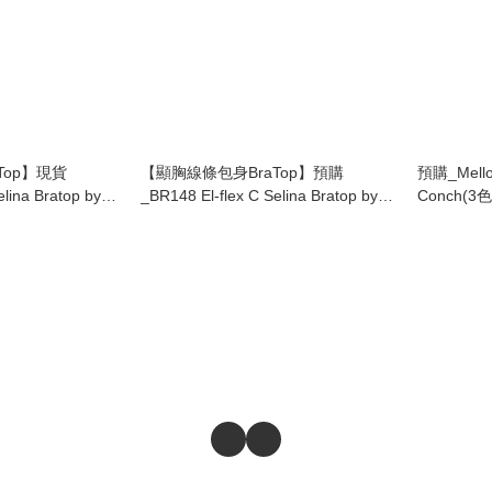
Top】現貨
【顯胸線條包身BraTop】預購
預購_Mellow
elina Bratop by
_BR148 El-flex C Selina Bratop by
Conch(3色
Grandeline