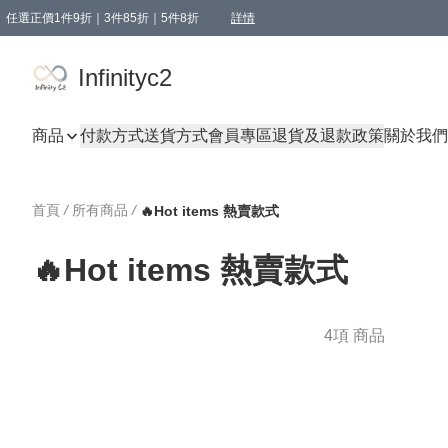
任選正價1件9折｜3件85折｜5件8折
詳情
精選商品，任選買1件或以上減HKD 20.00；買2件或以上減HKD 60.00；買3件或以上減
Infinityc2 wears 滿$800免運費
Bucks & Leather 滿$1000免運費
Infinityc2
商品
付款方式
送貨方式
會員專區
退貨及退款政策
關於我們
首頁
/
所有商品
/
🔥Hot items 熱賣款式
🔥Hot items 熱賣款式
4項 商品