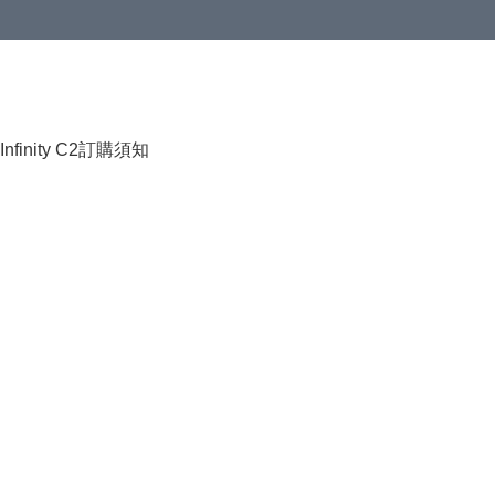
HKD 120.00；買4件或以上減HKD 200.00；買5件或以上減HKD 250.00
Infinity C2
訂購須知