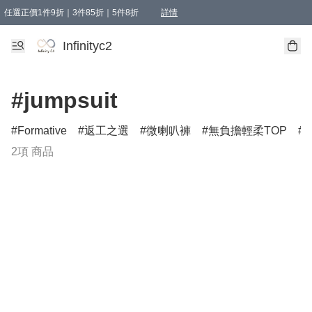
任選正價1件9折｜3件85折｜5件8折
詳情
精選商品，任選買1件或以上減HKD 20.00；買2件或以上減HKD 60.00；買3件或以上減
Infinityc2 wears 滿$800免運費
Bucks & Leather 滿$1000免運費
Infinityc2
#jumpsuit
Formative
返工之選
微喇叭褲
無負擔輕柔TOP
S
2項 商品