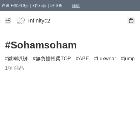
任選正價1件9折｜3件85折｜5件8折
詳情
精選商品，任選買1件或以上減HKD 20.00；買2件或以上減HKD 60.00；買3件或以上減
Infinityc2 wears 滿$800免運費
Bucks & Leather 滿$1000免運費
Infinityc2
#Sohamsoham
微喇叭褲
無負擔輕柔TOP
ABE
Luxwear
jumpsu
1項 商品