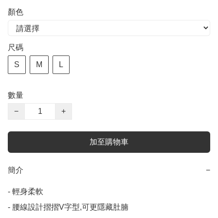
顏色
尺碼
S
M
L
數量
−
+
加至購物車
簡介
−
- 輕身柔軟

- 腰線設計摺摺V字型,可更隱藏肚腩
