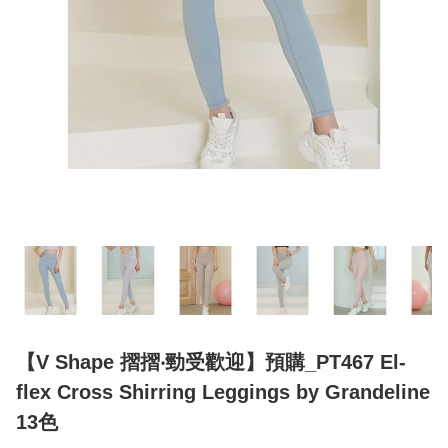
【V Shape 摺摺‧勁受歡迎】預購_PT467 El-
flex Cross Shirring Leggings by Grandeline
13色