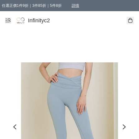
任選正價1件9折｜3件85折｜5件8折
詳情
精選商品，任選買1件或以上減HKD 20.00；買2件或以上減HKD 60.00；買3件或以上減
Infinityc2 wears 滿$800免運費
Bucks & Leather 滿$1000免運費
Infinityc2