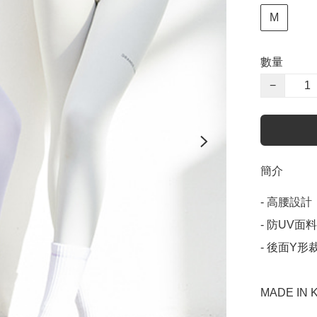
M
數量
−
簡介
- 高腰設計

- 防UV面
- 後面Y形
MADE IN