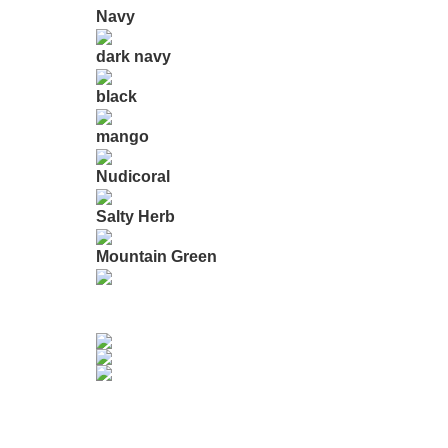
Navy
dark navy
black
mango
Nudicoral
Salty Herb
Mountain Green