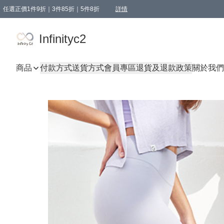
任選正價1件9折｜3件85折｜5件8折
詳情
精選商品，任選買1件或以上減HKD 20.00；買2件或以上減HKD 60.00；買3件或以上減
Infinityc2 wears 滿$800免運費
Bucks & Leather 滿$1000免運費
Infinityc2
商品
付款方式
送貨方式
會員專區
退貨及退款政策
關於我們