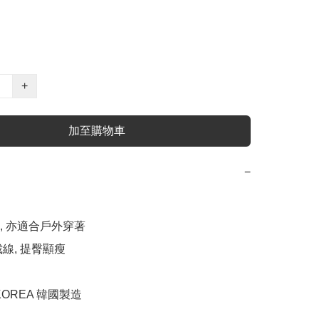
+
加至購物車
−
料, 亦適合戶外穿著

裁線, 提臀顯瘦

 KOREA 韓國製造
