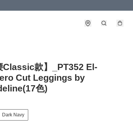
詳情
lassic款】_PT352 El-
Zero Cut Leggings by
eline(17色)
Dark Navy