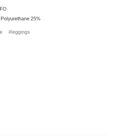
FO

 Polyurethane 25%
ne
leggings