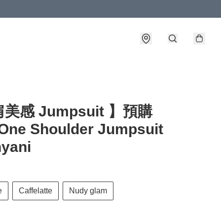
詳情
美感 Jumpsuit 】預購
 One Shoulder Jumpsuit
yani
e
Caffelatte
Nudy glam