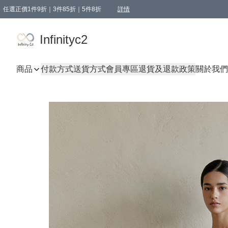
任選正價1件9折｜3件85折｜5件8折
詳情
精選商品，任選買1件或以上減HKD 20.00；買2件或以上減HKD 60.00；買3件或以上減
Infinityc2 wears 滿$800免運費
Bucks & Leather 滿$1000免運費
Infinityc2
商品
付款方式
送貨方式
會員專區
退貨及退款政策
關於我們