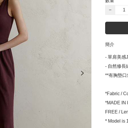
數量
−
簡介
- 單肩美感Ju
- 自然修長
**有胸墊
*Fabric / 
*MADE IN
FREE / Leng
* Model is