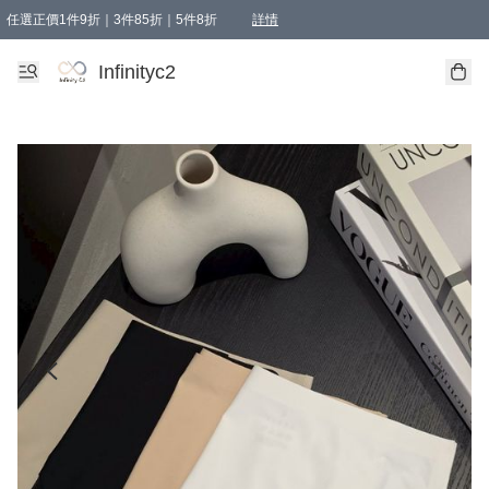
任選正價1件9折｜3件85折｜5件8折
詳情
精選商品，任選買1件或以上減HKD 20.00；買2件或以上減HKD 60.00；買3件或以上減
Infinityc2 wears 滿$800免運費
Bucks & Leather 滿$1000免運費
Infinityc2