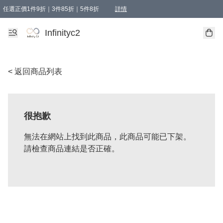
任選正價1件9折｜3件85折｜5件8折
詳情
精選商品，任選買1件或以上減HKD 20.00；買2件或以上減HKD 60.00；買3件或以上減
Infinityc2 wears 滿$800免運費
Bucks & Leather 滿$1000免運費
Infinityc2
< 返回商品列表
很抱歉
無法在網站上找到此商品，此商品可能已下架。
請檢查商品連結是否正確。