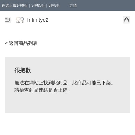
任選正價1件9折｜3件85折｜5件8折
詳情
精選商品，任選買1件或以上減HKD 20.00；買2件或以上減HKD 60.00；買3件或以上減
Infinityc2 wears 滿$800免運費
Bucks & Leather 滿$1000免運費
Infinityc2
< 返回商品列表
很抱歉
無法在網站上找到此商品，此商品可能已下架。
請檢查商品連結是否正確。