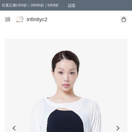
任選正價1件9折｜3件85折｜5件8折
詳情
精選商品，任選買1件或以上減HKD 20.00；買2件或以上減HKD 60.00；買3件或以上減
Infinityc2 wears 滿$800免運費
Bucks & Leather 滿$1000免運費
Infinityc2