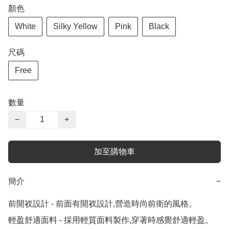
顏色
White
Silky Yellow
Pink
Black
尺碼
Free
數量
−
+
加至購物車
簡介
−
前開衩設計 - 前面有開衩設計,營造時尚前衛的風格。

輕盈舒適面料 - 採用輕質面料製作,穿著時感覺舒適輕盈。
