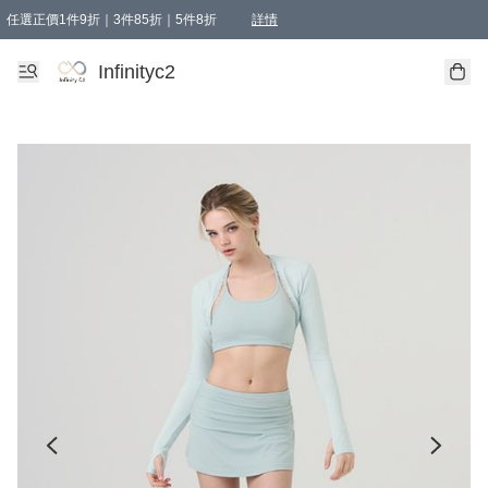
任選正價1件9折｜3件85折｜5件8折
詳情
精選商品，任選買1件或以上減HKD 20.00；買2件或以上減HKD 60.00；買3件或以上減
Infinityc2 wears 滿$800免運費
Bucks & Leather 滿$1000免運費
Infinityc2