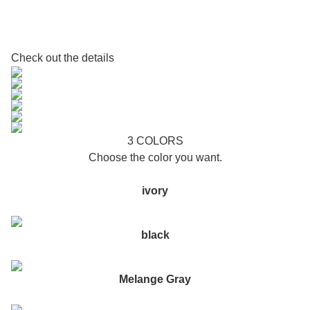
Check out the details
3 COLORS
Choose the color you want.
ivory
black
Melange Gray