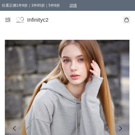
任選正價1件9折｜3件85折｜5件8折
詳情
精選商品，任選買1件或以上減HKD 20.00；買2件或以上減HKD 60.00；買3件或以上減
Infinityc2 wears 滿$800免運費
Bucks & Leather 滿$1000免運費
Infinityc2