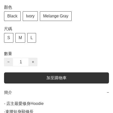
顏色
Black
Ivory
Melange Gray
尺碼
S
M
L
數量
−
+
加至購物車
簡介
−
- 店主最愛修身Hoodie

-束腰短身顯修長
