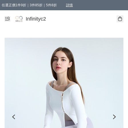
任選正價1件9折｜3件85折｜5件8折
詳情
精選商品，任選買1件或以上減HKD 20.00；買2件或以上減HKD 60.00；買3件或以上減
Infinityc2 wears 滿$800免運費
Bucks & Leather 滿$1000免運費
Infinityc2