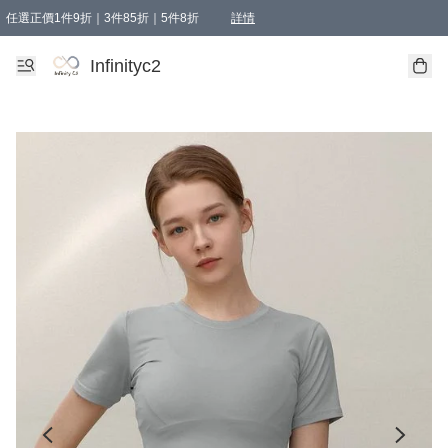
任選正價1件9折｜3件85折｜5件8折
詳情
精選商品，任選買1件或以上減HKD 20.00；買2件或以上減HKD 60.00；買3件或以上減
Infinityc2 wears 滿$800免運費
Bucks & Leather 滿$1000免運費
Infinityc2