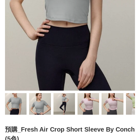
預購_Fresh Air Crop Short Sleeve By Conch
(5色)