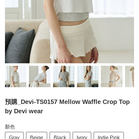
預購_Devi-TS0157 Mellow Waffle Crop Top
by Devi wear
顏色
Gray
Beige
Black
Ivory
Indie Pink