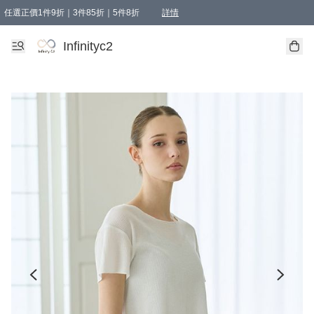
任選正價1件9折｜3件85折｜5件8折
詳情
精選商品，任選買1件或以上減HKD 20.00；買2件或以上減HKD 60.00；買3件或以上減
Infinityc2 wears 滿$800免運費
Bucks & Leather 滿$1000免運費
Infinityc2