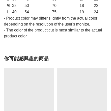
M
38
50
70
18
22
L
40
54
75
19
24
- Product color may differ slightly from the actual color
depending on the resolution of the user's monitor.
- The color of the product cut is most similar to the actual
product color.
你可能感興趣的商品