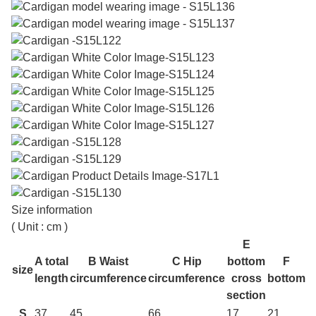
Size information
( Unit : cm )
E
A total
B Waist
C Hip
bottom
F
size
length
circumference
circumference
cross
bottom
section
S
37
45
66
17
21