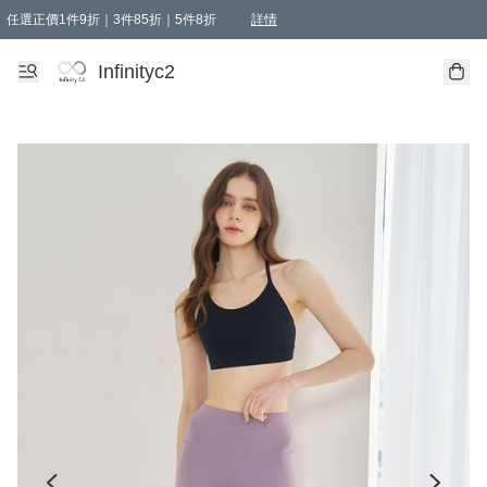
任選正價1件9折｜3件85折｜5件8折
詳情
精選商品，任選買1件或以上減HKD 20.00；買2件或以上減HKD 60.00；買3件或以上減
Infinityc2 wears 滿$800免運費
Bucks & Leather 滿$1000免運費
Infinityc2