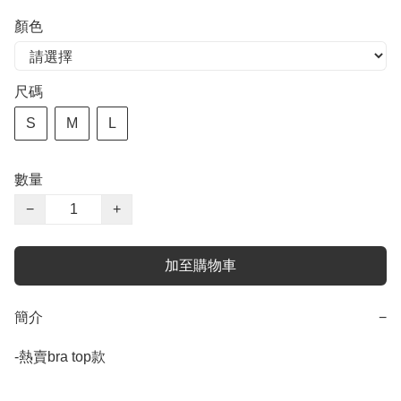
顏色
尺碼
S
M
L
數量
−
+
加至購物車
簡介
−
-熱賣bra top款
