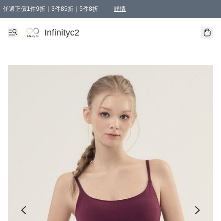
任選正價1件9折｜3件85折｜5件8折
詳情
精選商品，任選買1件或以上減HKD 20.00；買2件或以上減HKD 60.00；買3件或以上減
Infinityc2 wears 滿$800免運費
Bucks & Leather 滿$1000免運費
Infinityc2