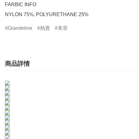
FARBIC INFO

NYLON 75%, POLYURETHANE 25%
Grandeline
熱賣
美背
商品詳情