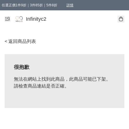
任選正價1件9折｜3件85折｜5件8折
詳情
精選商品，任選買1件或以上減HKD 20.00；買2件或以上減HKD 60.00；買3件或以上減
Infinityc2 wears 滿$800免運費
Bucks & Leather 滿$1000免運費
Infinityc2
< 返回商品列表
很抱歉
無法在網站上找到此商品，此商品可能已下架。
請檢查商品連結是否正確。