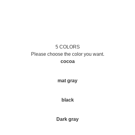
5 COLORS
Please choose the color you want.
cocoa
mat gray
black
Dark gray