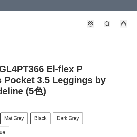
詳情
L4PT366 El-flex P
 Pocket 3.5 Leggings by
eline (5色)
Mat Grey
Black
Dark Grey
lue