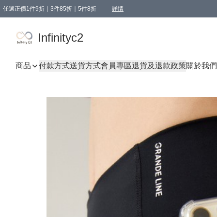
任選正價1件9折｜3件85折｜5件8折
詳情
精選商品，任選買1件或以上減HKD 20.00；買2件或以上減HKD 60.00；買3件或以上減
Infinityc2 wears 滿$800免運費
Bucks & Leather 滿$1000免運費
Infinityc2
商品
付款方式
送貨方式
會員專區
退貨及退款政策
關於我們