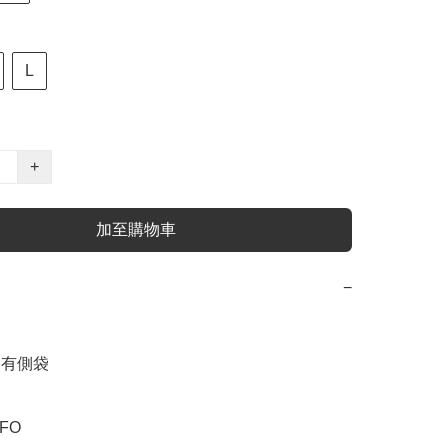
L
+
加至購物車
−
 有側袋

FO
