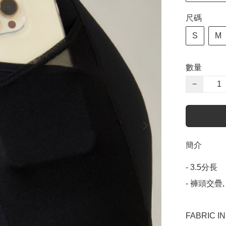
尺碼
S
M
數量
−
簡介
- 3.5分長

- 褲頭交疊,
FABRIC IN