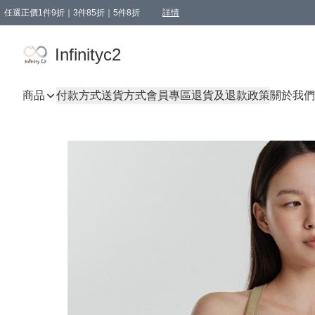
任選正價1件9折｜3件85折｜5件8折
詳情
精選商品，任選買1件或以上減HKD 20.00；買2件或以上減HKD 60.00；買3件或以上減
Infinityc2 wears 滿$800免運費
Bucks & Leather 滿$1000免運費
Infinityc2
商品
付款方式
送貨方式
會員專區
退貨及退款政策
關於我們