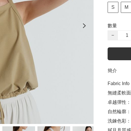
S
M
數量
−
簡介
Fabric Info

無縫柔軟面
卓越彈性：
自然輪廓：
洗鍊色彩： 
膩且具質感