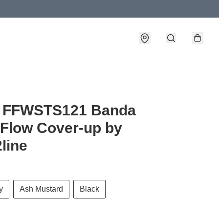
詳情
FFWSTS121 Banda
 Flow Cover-up by
2line
y
Ash Mustard
Black