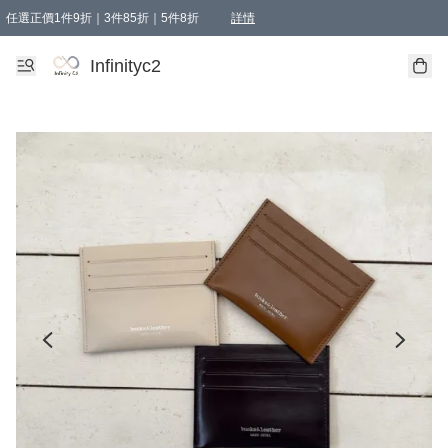
任選正價1件9折｜3件85折｜5件8折
詳情
精選商品，任選買1件或以上減HKD 20.00；買2件或以上減HKD 60.00；買3件或以上減
Infinityc2 wears 滿$800免運費
Bucks & Leather 滿$1000免運費
Infinityc2