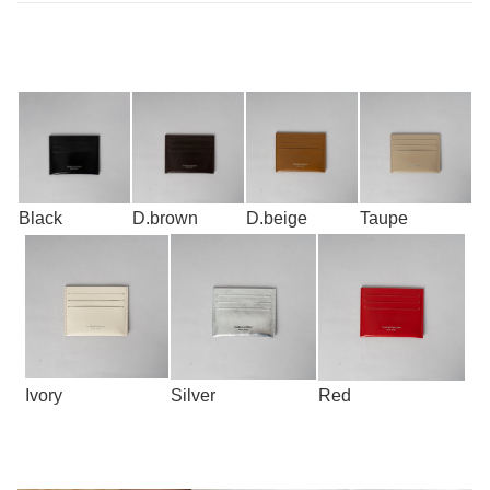
Black
D.brown
D.beige
Taupe
Ivory
Silver
Red