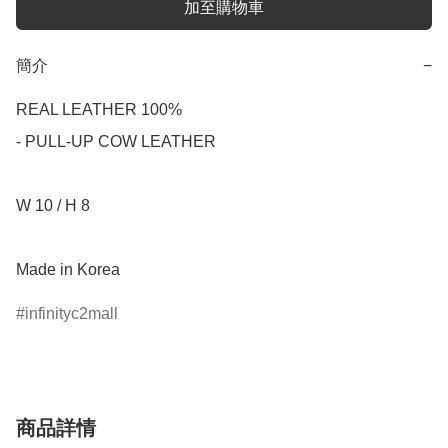
加至購物車
簡介
−
REAL LEATHER 100%

- PULL-UP COW LEATHER

W 10 / H 8

Made in Korea
infinityc2mall
商品詳情