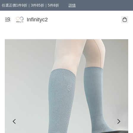
任選正價1件9折｜3件85折｜5件8折
詳情
精選商品，任選買1件或以上減HKD 20.00；買2件或以上減HKD 60.00；買3件或以上減
Infinityc2 wears 滿$800免運費
Bucks & Leather 滿$1000免運費
Infinityc2