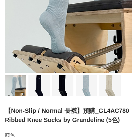
【Non-Slip / Normal 長襪】預購_GL4AC780
Ribbed Knee Socks by Grandeline (5色)
顏色