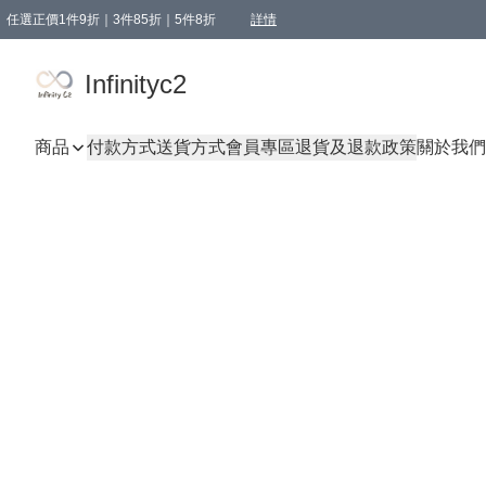
任選正價1件9折｜3件85折｜5件8折
詳情
精選商品，任選買1件或以上減HKD 20.00；買2件或以上減HKD 60.00；買3件或以上減
Infinityc2 wears 滿$800免運費
Bucks & Leather 滿$1000免運費
Infinityc2
商品
付款方式
送貨方式
會員專區
退貨及退款政策
關於我們