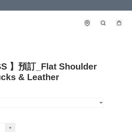
詳情
S 】預訂_Flat Shoulder
cks & Leather
+