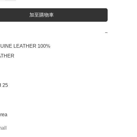
加至購物車
−
UINE LEATHER 100%

ATHER

 25

rea
mall