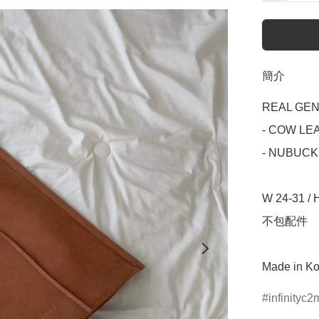
簡介
REAL GEN
- COW LE
- NUBUCK

W 24-31 / H
不包配件

Made in Ko
infinityc2