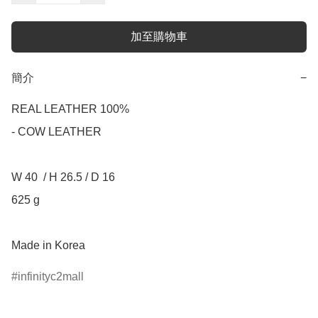
加至購物車
簡介
−
REAL LEATHER 100%

- COW LEATHER

W 40  / H 26.5 / D 16

625 g

Made in Korea
infinityc2mall