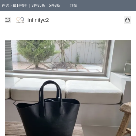
任選正價1件9折｜3件85折｜5件8折
詳情
精選商品，任選買1件或以上減HKD 20.00；買2件或以上減HKD 60.00；買3件或以上減
Infinityc2 wears 滿$800免運費
Bucks & Leather 滿$1000免運費
Infinityc2