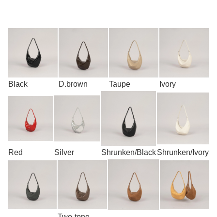
Black
D.brown
Taupe
Ivory
Red
Silver
Shrunken/Black
Shrunken/Ivory
Two-tone