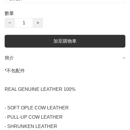
數量
−
+
加至購物車
簡介
−
*不包配件

REAL GENUINE LEATHER 100%

- SOFT OPLE COW LEATHER

- PULL-UP COW LEATHER

- SHRUNKEN LEATHER 
