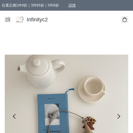
任選正價1件9折｜3件85折｜5件8折
詳情
精選商品，任選買1件或以上減HKD 20.00；買2件或以上減HKD 60.00；買3件或以上減
Infinityc2 wears 滿$800免運費
Bucks & Leather 滿$1000免運費
Infinityc2