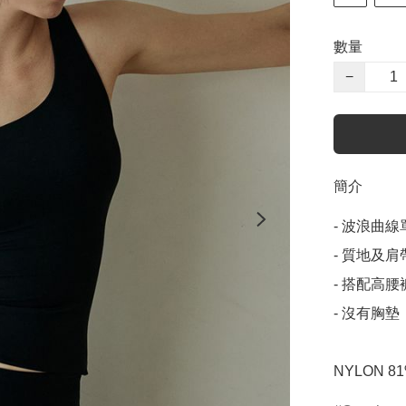
數量
−
簡介
- 波浪曲線
- 質地及
- 搭配高
- 沒有胸墊

NYLON 81