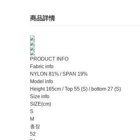
商品詳情
PRODUCT INFO
Fabric info
NYLON 81% / SPAN 19%
Model info
Height 165cm / Top 55 (S) / bottom 27 (S)
Size info
SIZE(cm)
S
M
총장
52