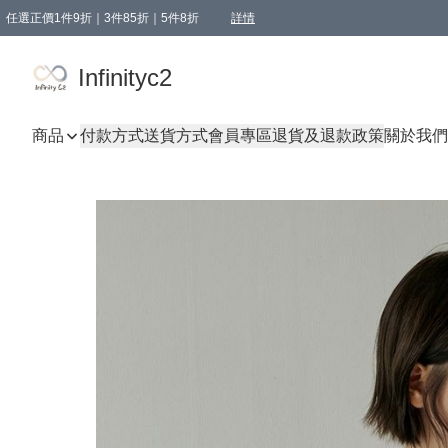
任選正價1件9折｜3件85折｜5件8折
詳情
精選商品，任選買1件或以上減HKD 20.00；買2件或以上減HKD 60.00；買3件或以上減
Infinityc2 wears 滿$800免運費
Bucks & Leather 滿$1000免運費
Infinityc2
商品
付款方式
送貨方式
會員專區
退貨及退款政策
關於我們