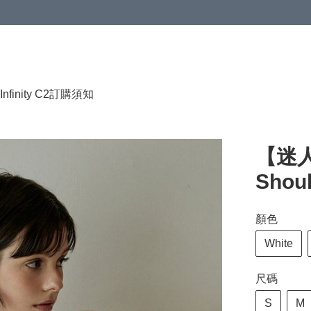
HKD 120.00；買4件或以上減HKD 200.00；買5件或以上減HKD 250.00
Infinity C2
訂購須知
【迷人
Shoul
顏色
White
尺碼
S
M