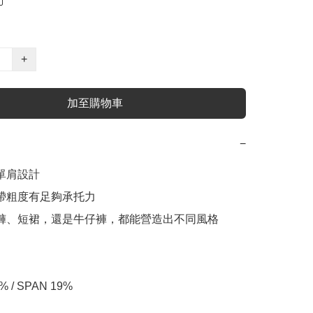
+
加至購物車
−
單肩設計

肩帶粗度有足夠承托力

腰褲、短裙，還是牛仔褲，都能營造出不同風格

% / SPAN 19%