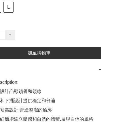
L
+
加至購物車
−
cription:

設計凸顯鎖骨和領線

和下擺設計提供穩定和舒適

袖窩設計,營造整潔的輪廓

細節增添立體感和自然的體積,展現自信的風格
