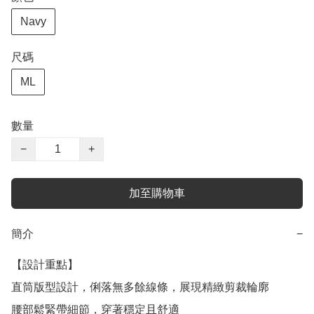
Navy
尺碼
ML
數量
−
+
加至購物車
簡介
−
【設計重點】

直筒版型設計，俐落無多餘線條，展現精緻剪裁輪廓

腰部鬆緊帶細節，穿著穩定且舒適
