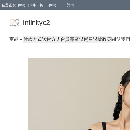
任選正價1件9折｜3件85折｜5件8折
詳情
精選商品，任選買1件或以上減HKD 20.00；買2件或以上減HKD 60.00；買3件或以上減
Infinityc2 wears 滿$800免運費
Bucks & Leather 滿$1000免運費
Infinityc2
商品
付款方式
送貨方式
會員專區
退貨及退款政策
關於我們