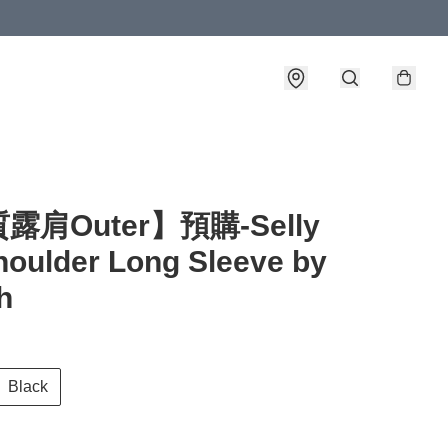
詳情
露肩Outer】預購-Selly
houlder Long Sleeve by
h
Black