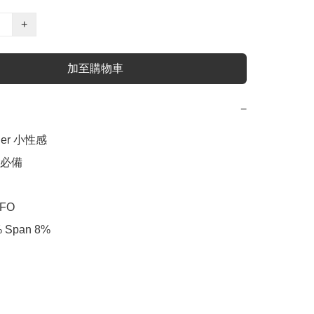
+
加至購物車
−
lder 小性感

r必備

FO

% Span 8%