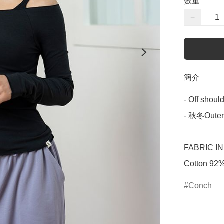
數量
−
簡介
- Off shou
- 秋冬Oute
FABRIC IN
Cotton 92
Conch