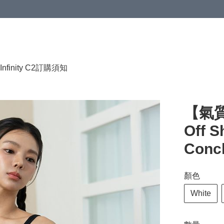
HKD 120.00；買4件或以上減HKD 200.00；買5件或以上減HKD 250.00
Infinity C2
訂購須知
【氣質
Off S
Conc
顏色
White