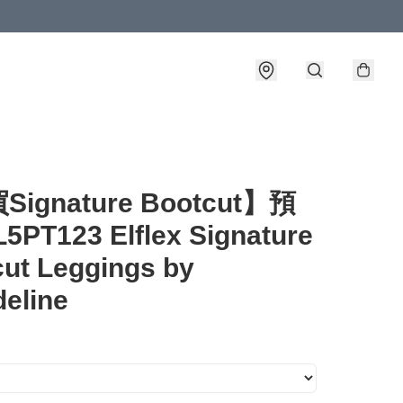
詳情
ignature Bootcut】預
PT123 Elflex Signature
ut Leggings by
eline