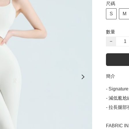
尺碼
S
M
數量
−
簡介
- Signatur
- 減低尷尬
- 拉長腿部
FABRIC IN