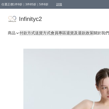
任選正價1件9折｜3件85折｜5件8折
詳情
精選商品，任選買1件或以上減HKD 20.00；買2件或以上減HKD 60.00；買3件或以上減
Infinityc2 wears 滿$800免運費
Bucks & Leather 滿$1000免運費
Infinityc2
商品
付款方式
送貨方式
會員專區
退貨及退款政策
關於我們