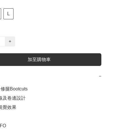
L
+
加至購物車
−
e 修腿Bootcuts

線及卷邊設計

視覺效果

FO
