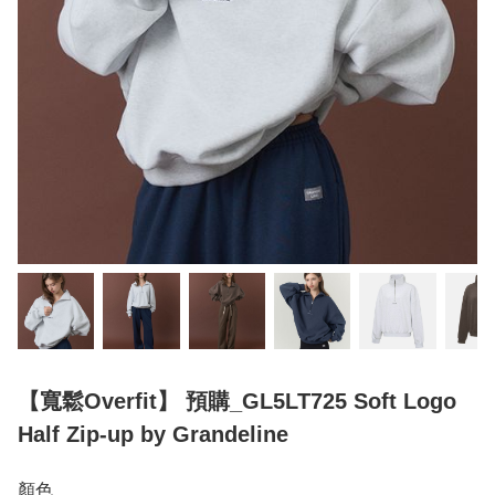
【寬鬆Overfit】 預購_GL5LT725 Soft Logo
Half Zip-up by Grandeline
顏色