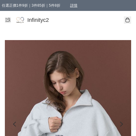
任選正價1件9折｜3件85折｜5件8折
詳情
精選商品，任選買1件或以上減HKD 20.00；買2件或以上減HKD 60.00；買3件或以上減
Infinityc2 wears 滿$800免運費
Bucks & Leather 滿$1000免運費
Infinityc2