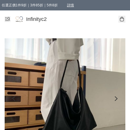
任選正價1件9折｜3件85折｜5件8折
詳情
精選商品，任選買1件或以上減HKD 20.00；買2件或以上減HKD 60.00；買3件或以上減
Infinityc2 wears 滿$800免運費
Bucks & Leather 滿$1000免運費
Infinityc2