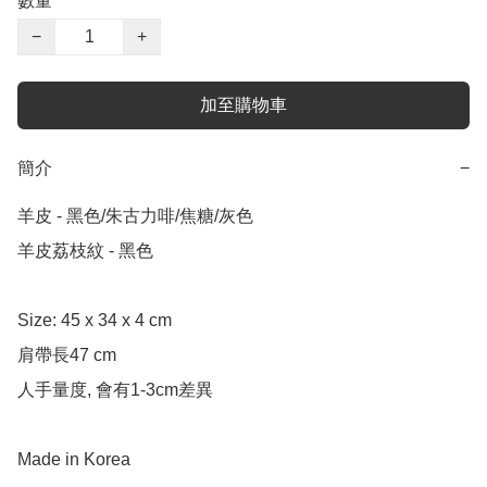
數量
−
+
加至購物車
簡介
−
羊皮 - 黑色/朱古力啡/焦糖/灰色

羊皮荔枝紋 - 黑色

Size: 45 x 34 x 4 cm

肩帶長47 cm

人手量度, 會有1-3cm差異

Made in Korea