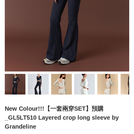
New Colour!!!【一套兩穿SET】預購
_GL5LT510 Layered crop long sleeve by
Grandeline