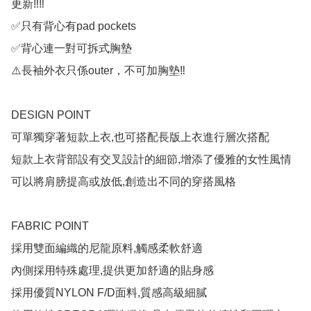
更新‼️‼️

✅只有背心有pad pockets

✅背心連一對可拆式胸墊

⚠️長袖外衣只係outer，不可加胸墊‼️

DESIGN POINT

可單獨穿著短款上衣,也可搭配長版上衣進行層次搭配

短款上衣背部設有交叉設計的細節,增添了優雅的女性風情

可以將肩膀提高或放低,創造出不同的穿搭風格

FABRIC POINT

採用雙面編織的尼龍原料,觸感柔軟舒適

內側採用特殊處理,提供更加舒適的貼身感

採用優質NYLON F/D面料,質感高級細膩
